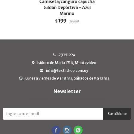
Camiseta/canguro capucha
Gildan Deportiva - Azul
Marino
199
$
350
$
29251224
Isidoro de María 1716, Montevideo
info@textilshop.com.uy
Lunes a viernes de 9 a 18 hrs, Sábados de 9 a 13 hrs
Newsletter
¡Suscribite y recibí todas nuestras novedades!
Suscribirme


