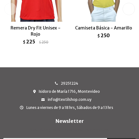
Remera Dry Fit Unisex -
Camiseta Básica - Amarillo
Rojo
250
$
225
$
250
$
29251224
Isidoro de María 1716, Montevideo
info@textilshop.com.uy
Lunes a viernes de 9 a 18 hrs, Sábados de 9 a 13 hrs
Newsletter
¡Suscribite y recibí todas nuestras novedades!