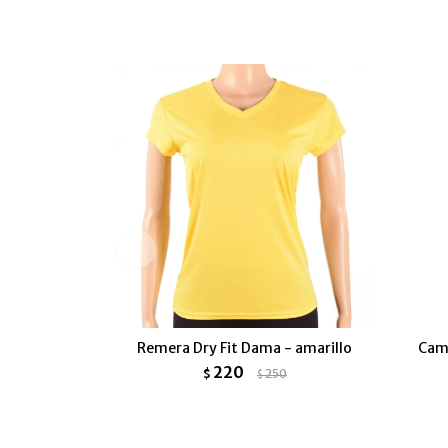
Remera Dry Fit Dama - amarillo
Cami
220
$
250
$