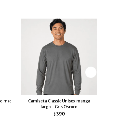
vo m/c
Camiseta Classic Unisex manga
Camiseta cl
larga - Gris Oscuro
390
$