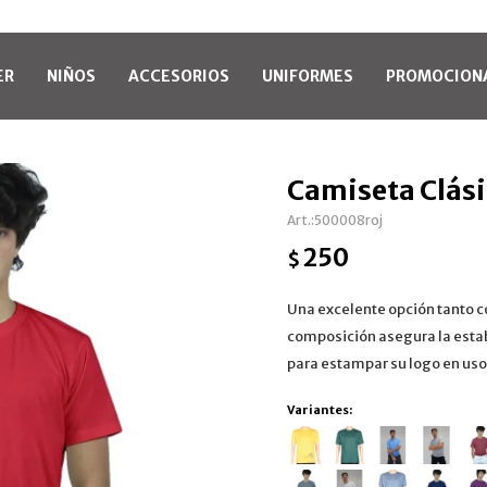
ER
NIÑOS
ACCESORIOS
UNIFORMES
PROMOCION
Camiseta Clásic
500008roj
250
$
Una excelente opción tanto c
composición asegura la estab
para estampar su logo en uso
Variantes: