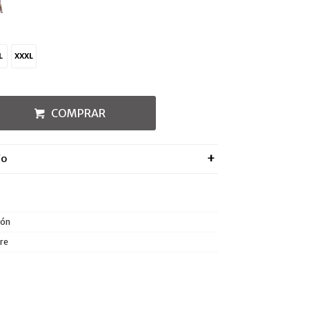
L
XXXL
COMPRAR
ÍO
dón
re