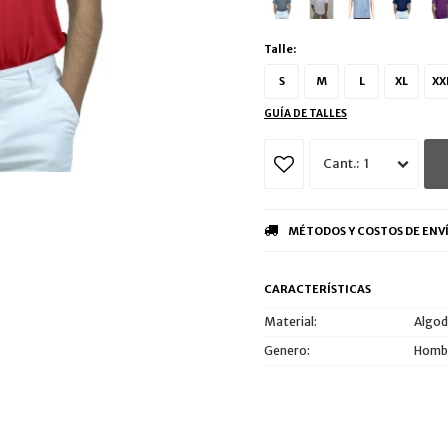
Talle:
S
M
L
XL
XX
GUÍA DE TALLES
1
MÉTODOS Y COSTOS DE ENV
CARACTERÍSTICAS
Material
Algo
Genero
Homb