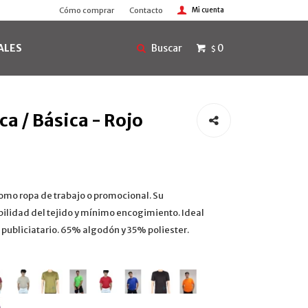
Cómo comprar
Contacto
ALES
0
$
a / Básica - Rojo
omo ropa de trabajo o promocional. Su
ilidad del tejido y mínimo encogimiento. Ideal
 publiciatario. 65% algodón y 35% poliester.