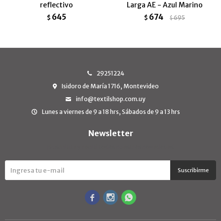
reflectivo
Larga AE - Azul Marino
645
674
$
$
695
$
29251224
Isidoro de María 1716, Montevideo
info@textilshop.com.uy
Lunes a viernes de 9 a 18 hrs, Sábados de 9 a 13 hrs
Newsletter
¡Suscribite y recibí todas nuestras novedades!
Suscribirme


