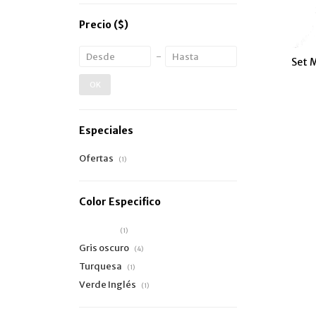
Precio
($)
Set 
OK
Especiales
Ofertas
(1)
Color Especifico
Celeste
(1)
Gris oscuro
(4)
Turquesa
(1)
Verde Inglés
(1)