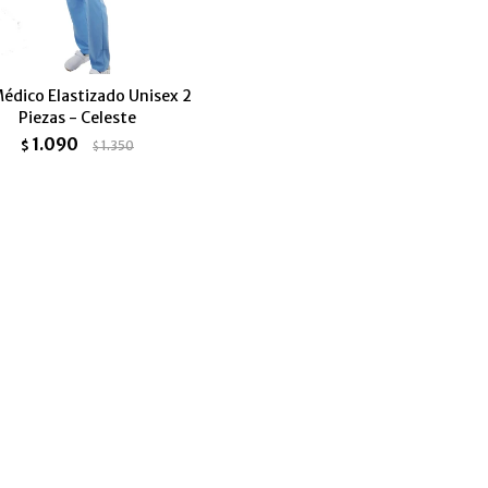
Médico Elastizado Unisex 2
Piezas - Celeste
1.090
$
1.350
$