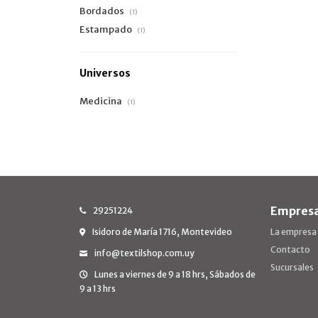
Bordados
(1)
Estampado
(1)
Universos
Medicina
(1)
Empres
29251224
Isidoro de María 1716, Montevideo
La empresa
Contacto
info@textilshop.com.uy
Sucursales
Lunes a viernes de 9 a 18 hrs, Sábados de
9 a 13 hrs