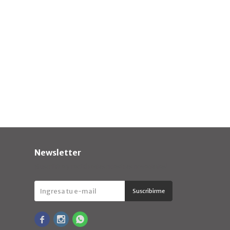
Newsletter
¡Suscribite y recibí todas nuestras novedades!
Suscribirme


