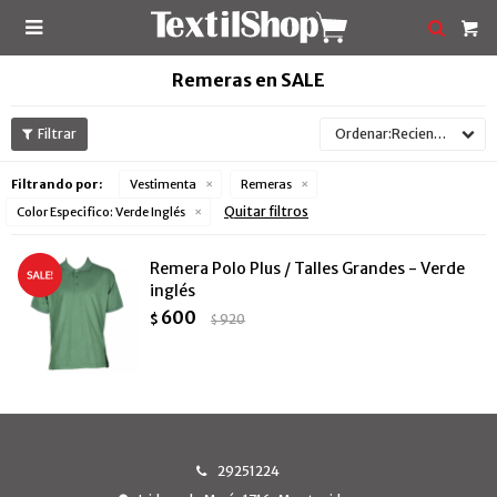

Remeras en SALE
Recientes
Filtrando por:
Vestimenta
Remeras
Quitar filtros
Color Especifico:
Verde Inglés
Remera Polo Plus / Talles Grandes - Verde
inglés
600
$
920
$
29251224