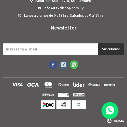
Isidoro de María 1716, Montevideo
info@textilshop.com.uy
Lunes a viernes de 9 a 18 hrs, Sábados de 9 a 13 hrs
Newsletter
¡Suscribite y recibí todas nuestras novedades!
Suscribirme



© Copyright 2026 / TextilShop