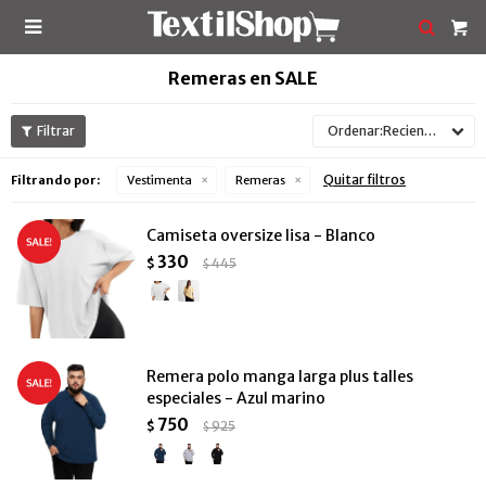

Remeras en SALE
Recientes
Quitar filtros
Filtrando por:
Vestimenta
Remeras
Camiseta oversize lisa - Blanco
330
$
445
$
Remera polo manga larga plus talles
especiales - Azul marino
750
$
925
$