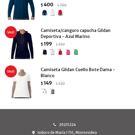
400
$
790
$
Camiseta/canguro capucha Gildan
Deportiva - Azul Marino
199
$
350
$
Camiseta Gildan Cuello Bote Dama -
Blanco
149
$
320
$
29251224
Isidoro de María 1716, Montevideo