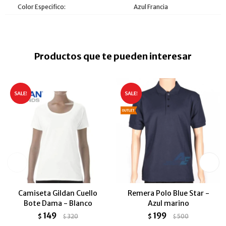
Color Especifico
Azul Francia
Productos que te pueden interesar
Camiseta Gildan Cuello
Remera Polo Blue Star -
Bote Dama - Blanco
Azul marino
149
199
$
320
$
500
$
$