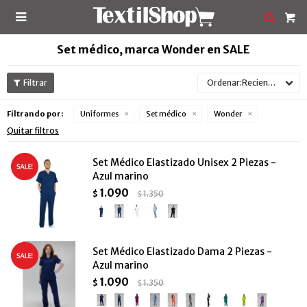

Set médico, marca Wonder en SALE
Recientes
Filtrando por:
Uniformes
Set médico
Wonder
Quitar filtros
Set Médico Elastizado Unisex 2 Piezas -
Azul marino
1.090
$
1.350
$
Set Médico Elastizado Dama 2 Piezas -
Azul marino
1.090
$
1.350
$