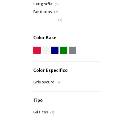
Serigrafía
(2)
Bordados
(2)
Estampado
(2)
Color Base
Color Especifico
Gris oscuro
(1)
Tipo
Básicos
(2)