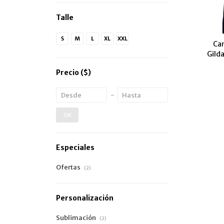
Talle
S
M
L
XL
XXL
Ca
Gild
Precio
($)
OK
Especiales
Ofertas
(2)
Personalización
Sublimación
(2)