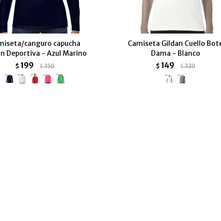
miseta/canguro capucha
Camiseta Gildan Cuello Bot
an Deportiva - Azul Marino
Dama - Blanco
199
149
$
350
$
320
$
$