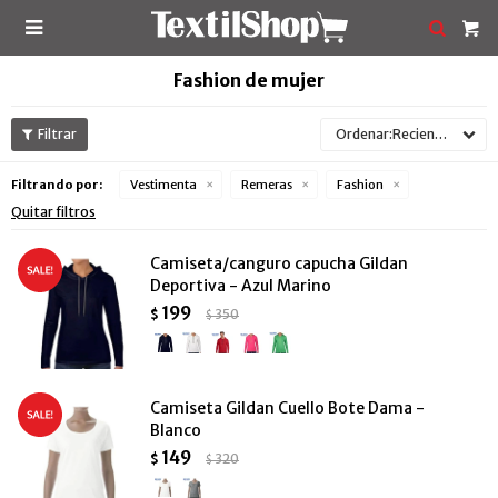

Fashion de mujer
Recientes
Filtrando por:
Vestimenta
Remeras
Fashion
Quitar filtros
Camiseta/canguro capucha Gildan
Deportiva - Azul Marino
199
$
350
$
Camiseta Gildan Cuello Bote Dama -
Blanco
149
$
320
$