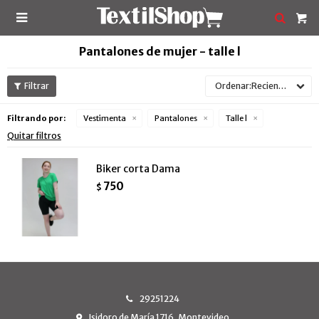

Pantalones de mujer - talle l
Recientes
Filtrando por:
Vestimenta
Pantalones
Talle l
Quitar filtros
Biker corta Dama
750
$
29251224
Isidoro de María 1716, Montevideo