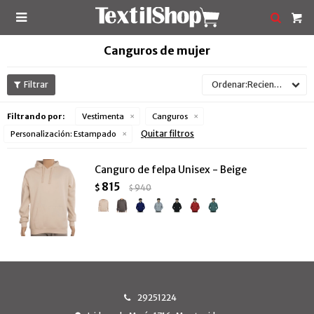

Canguros de mujer
Recientes
Filtrando por:
Vestimenta
Canguros
Quitar filtros
Personalización:
Estampado
Canguro de felpa Unisex - Beige
815
$
940
$
29251224