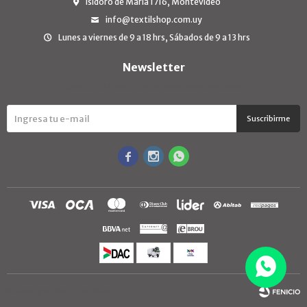
Isidoro de María 1716, Montevideo
info@textilshop.com.uy
Lunes a viernes de 9 a 18 hrs, Sábados de 9 a 13 hrs
Newsletter
¡Suscribite y recibí todas nuestras novedades!
Suscribirme



© Copyright 2026 / TextilShop