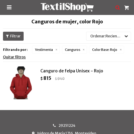

Canguros de mujer, color Rojo
Recientes
Filtrando por:
Vestimenta
Canguros
Color Base:
Rojo
Quitar filtros
Canguro de felpa Unisex - Rojo
815
$
940
$
29251224
Isidoro de María 1716, Montevideo