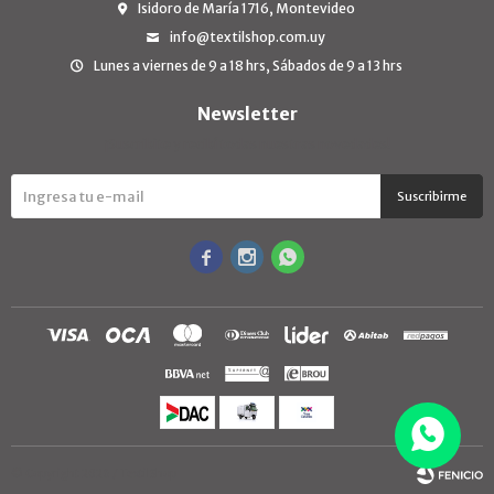
Isidoro de María 1716, Montevideo
info@textilshop.com.uy
Lunes a viernes de 9 a 18 hrs, Sábados de 9 a 13 hrs
Newsletter
¡Suscribite y recibí todas nuestras novedades!
Suscribirme



© Copyright 2026 / TextilShop