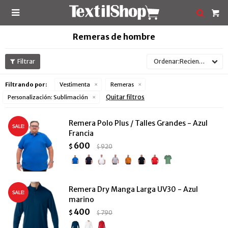

Remeras de hombre
Recientes
Filtrando por:
Vestimenta
Remeras
Quitar filtros
Personalización:
Sublimación
Remera Polo Plus / Talles Grandes - Azul
Francia
600
$
920
$
Remera Dry Manga Larga UV30 - Azul
marino
400
$
790
$