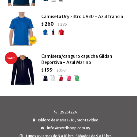
Camiseta Dry Filtro UV30 - Azul francia
260
$
285
$
Camiseta/canguro capucha Gildan
Deportiva - Azul Marino
199
$
350
$
29251224
Isidoro de María 1716, Montevideo
info@textilshop.com.uy
Lunes a viernes de 9 a 18 hrs, Sábados de 9 a 13 hrs