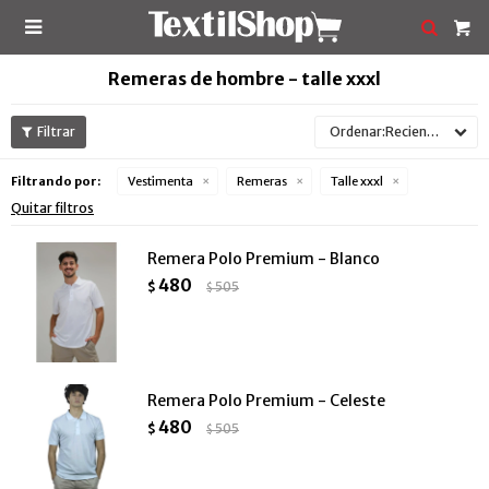

Remeras de hombre - talle xxxl
Recientes
Filtrando por:
Vestimenta
Remeras
Talle xxxl
Quitar filtros
Remera Polo Premium - Blanco
480
$
505
$
Remera Polo Premium - Celeste
480
$
505
$