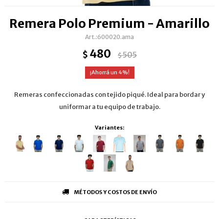
Remera Polo Premium - Amarillo
600020.ama
480
$
505
$
4
Remeras confeccionadas con tejido piqué. Ideal para bordar y
uniformar a tu equipo de trabajo.
Variantes:
MÉTODOS Y COSTOS DE ENVÍO