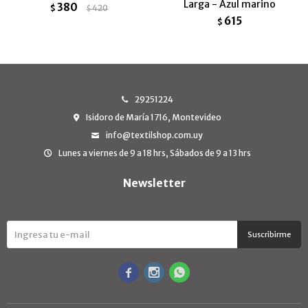
Larga - Azul marino
380
$
420
$
615
$
29251224
Isidoro de María 1716, Montevideo
info@textilshop.com.uy
Lunes a viernes de 9 a 18 hrs, Sábados de 9 a 13 hrs
Newsletter
¡Suscribite y recibí todas nuestras novedades!
Suscribirme


