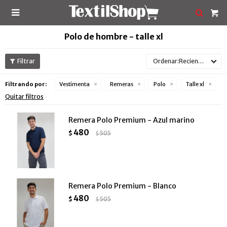

Polo de hombre - talle xl
Recientes
Filtrando por:
Vestimenta
Remeras
Polo
Talle xl
Quitar filtros
Remera Polo Premium - Azul marino
480
$
505
$
Remera Polo Premium - Blanco
480
$
505
$