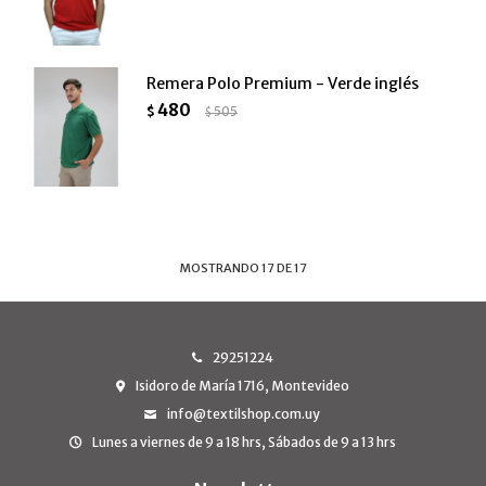
Remera Polo Premium - Verde inglés
480
$
505
$
MOSTRANDO
17
DE
17
29251224
Isidoro de María 1716, Montevideo
info@textilshop.com.uy
Lunes a viernes de 9 a 18 hrs, Sábados de 9 a 13 hrs