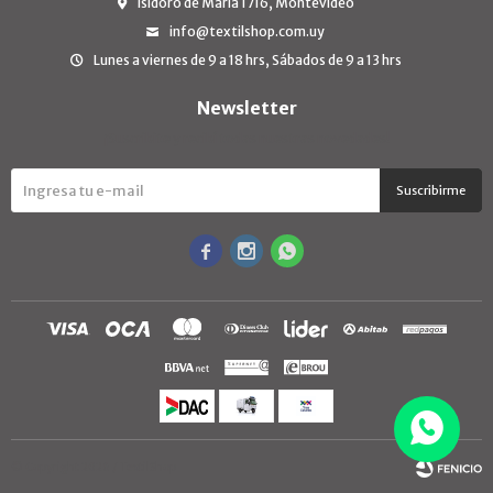
Isidoro de María 1716, Montevideo
info@textilshop.com.uy
Lunes a viernes de 9 a 18 hrs, Sábados de 9 a 13 hrs
Newsletter
¡Suscribite y recibí todas nuestras novedades!
Suscribirme



© Copyright 2026 / TextilShop