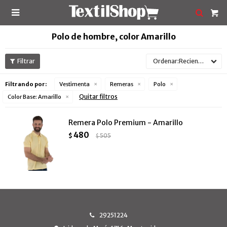

Polo de hombre, color Amarillo
Recientes
Filtrando por:
Vestimenta
Remeras
Polo
Quitar filtros
Color Base:
Amarillo
Remera Polo Premium - Amarillo
480
$
505
$
29251224