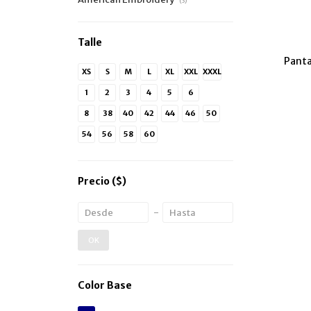
(3)
Talle
Panta
XS
S
M
L
XL
XXL
XXXL
1
2
3
4
5
6
7
8
38
40
42
44
46
50
54
56
58
60
Precio
($)
OK
Color Base