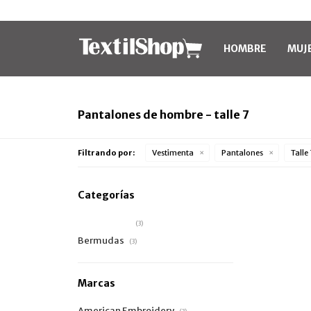
HOMBRE
MUJ
Pantalones de hombre - talle 7
Filtrando por:
Vestimenta
Pantalones
Talle
Categorías
Pantalones
(3)
Bermudas
(3)
Marcas
American Embroidery