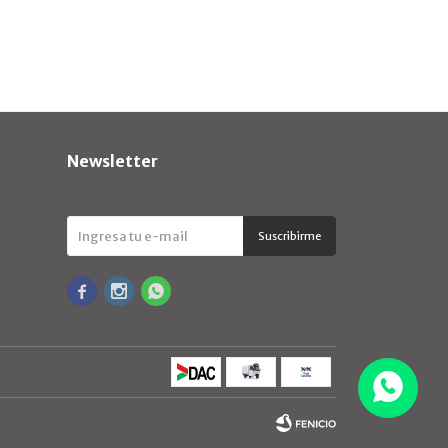
Newsletter
¡Suscribite y recibí todas nuestras novedades!
Suscribirme


