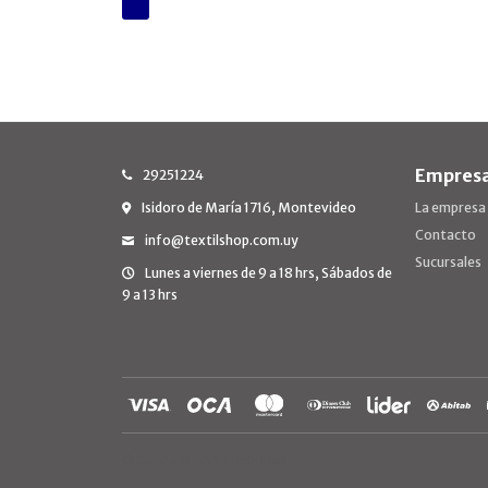
Empres
29251224
Isidoro de María 1716, Montevideo
La empresa
Contacto
info@textilshop.com.uy
Sucursales
Lunes a viernes de 9 a 18 hrs, Sábados de
9 a 13 hrs
© Copyright 2026 / TextilShop