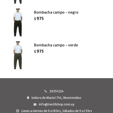
Bombacha campo - negro
975
$
Bombacha campo - verde
975
$
29251224
Isidoro de María 1716, Montevideo
info@textilshop.com.uy
Lunes a viernes de 9 a 18 hrs, Sábados de 9 a 13 hrs