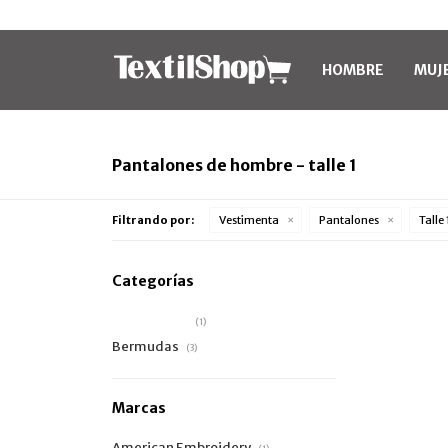
HOMBRE
MUJ
Pantalones de hombre - talle 1
Filtrando por:
Vestimenta
Pantalones
Talle 
Categorías
Pantalones
(1)
Bermudas
(3)
Marcas
American Embroidery