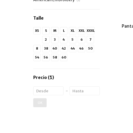
(1)
Talle
Panta
XS
S
M
L
XL
XXL
XXXL
1
2
3
4
5
6
7
8
38
40
42
44
46
50
54
56
58
60
Precio
($)
OK