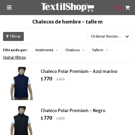

Chalecos de hombre - talle m
Recientes
Filtrando por:
Vestimenta
Chalecos
Talle m
Quitar filtros
Chaleco Polar Premium - Azul marino
770
$
915
$
Chaleco Polar Premium - Negro
770
$
915
$