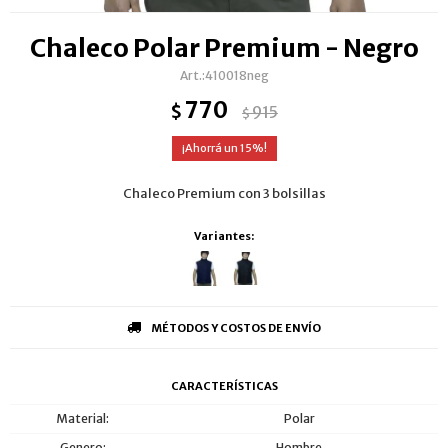
Chaleco Polar Premium - Negro
410018neg
770
$
915
$
15
Chaleco Premium con 3 bolsillas
Variantes:
MÉTODOS Y COSTOS DE ENVÍO
CARACTERÍSTICAS
Material
Polar
Genero
Hombre