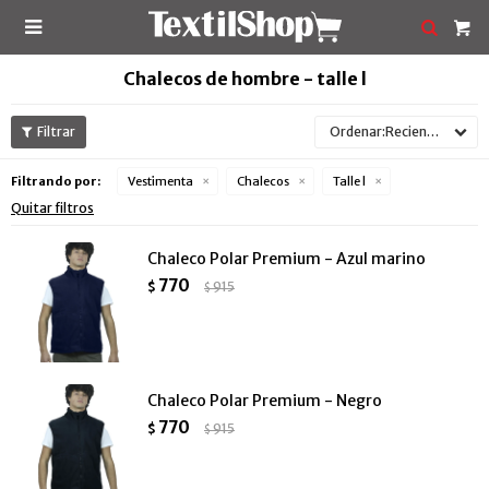

Chalecos de hombre - talle l
Recientes
Filtrando por:
Vestimenta
Chalecos
Talle l
Quitar filtros
Chaleco Polar Premium - Azul marino
770
$
915
$
Chaleco Polar Premium - Negro
770
$
915
$