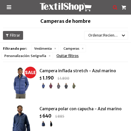

Camperas de hombre
Recientes
Filtrando por:
Vestimenta
Camperas
Quitar filtros
Personalización:
Serigrafía
Campera inflada stretch - Azul marino
1.190
$
1.800
$
Campera polar con capucha - Azul marino
640
$
885
$