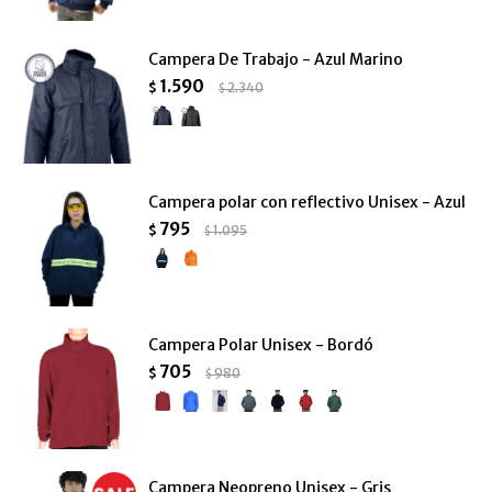
Campera De Trabajo - Azul Marino
1.590
$
2.340
$
Campera polar con reflectivo Unisex - Azul
795
$
1.095
$
Campera Polar Unisex - Bordó
705
$
980
$
Campera Neopreno Unisex - Gris