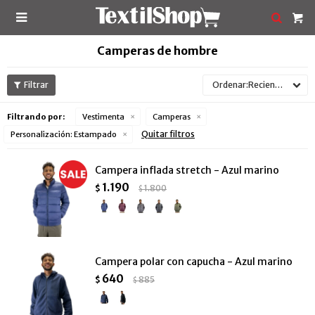

Camperas de hombre
Recientes
Filtrando por:
Vestimenta
Camperas
Quitar filtros
Personalización:
Estampado
Campera inflada stretch - Azul marino
1.190
$
1.800
$
Campera polar con capucha - Azul marino
640
$
885
$