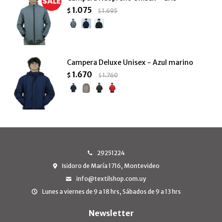
1.075
$
1.695
$
Campera Deluxe Unisex - Azul marino
1.670
$
1.760
$
29251224
Isidoro de María 1716, Montevideo
info@textilshop.com.uy
Lunes a viernes de 9 a 18 hrs, Sábados de 9 a 13 hrs
Newsletter