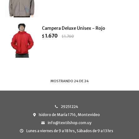
Campera Deluxe Unisex - Rojo
1.670
$
1.760
$
MOSTRANDO
24
DE
24
29251224
Isidoro de María 1716, Montevideo
info@textilshop.com.uy
Lunes a viernes de 9 a 18 hrs, Sábados de 9 a 13 hrs