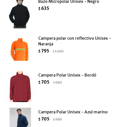
Buzo Micropolar Unisex - Negro
635
$
Campera polar con reflectivo Unisex -
Naranja
795
$
1.095
$
Campera Polar Unisex - Bordó
705
$
980
$
Campera Polar Unisex - Azul marino
705
$
980
$