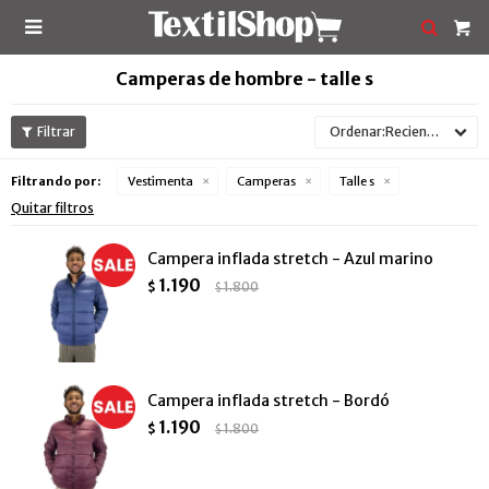

Camperas de hombre - talle s
Recientes
Filtrando por:
Vestimenta
Camperas
Talle s
Quitar filtros
Campera inflada stretch - Azul marino
1.190
$
1.800
$
Campera inflada stretch - Bordó
1.190
$
1.800
$