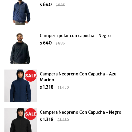
640
$
885
$
Campera polar con capucha - Negro
640
$
885
$
Campera Neopreno Con Capucha - Azul
Marino
1.318
$
1.450
$
Campera Neopreno Con Capucha - Negro
1.318
$
1.450
$