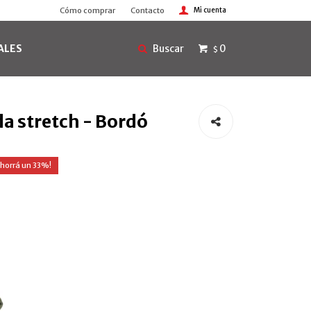
Cómo comprar
Contacto
ALES
0
$
a stretch - Bordó
33