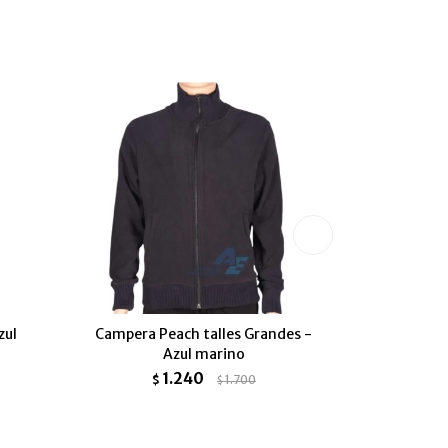
zul
Campera Peach talles Grandes -
Campera
Azul marino
capu
1.240
$
1.700
$
$