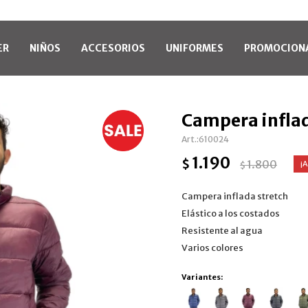
ER
NIÑOS
ACCESORIOS
UNIFORMES
PROMOCION
Campera inflad
610024
1.190
$
1.800
$
Campera inflada stretch
Elástico a los costados
Resistente al agua
Varios colores
Variantes: