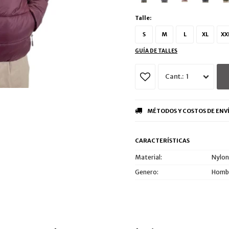
Talle:
S
M
L
XL
XX
GUÍA DE TALLES
1
MÉTODOS Y COSTOS DE ENV
CARACTERÍSTICAS
Material
Nylon
Genero
Hombr