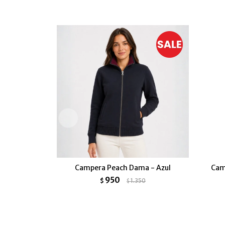
Campera Peach Dama - Azul
Cam
950
$
1.350
$