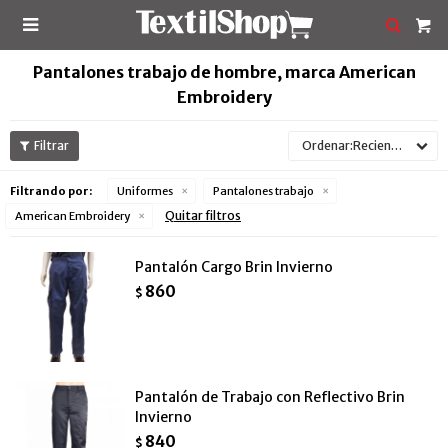

Pantalones trabajo de hombre, marca American
Embroidery
Recientes
Filtrando por:
Uniformes
Pantalones trabajo
Quitar filtros
American Embroidery
Pantalón Cargo Brin Invierno
860
$
Pantalón de Trabajo con Reflectivo Brin
Invierno
840
$