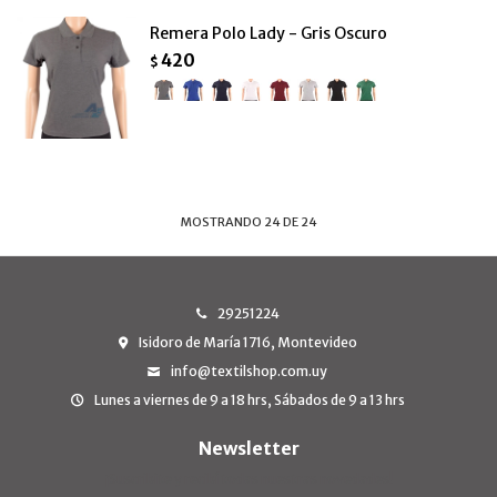
Remera Polo Lady - Gris Oscuro
420
$
MOSTRANDO
24
DE
24
29251224
Isidoro de María 1716, Montevideo
info@textilshop.com.uy
Lunes a viernes de 9 a 18 hrs, Sábados de 9 a 13 hrs
Newsletter
¡Suscribite y recibí todas nuestras novedades!