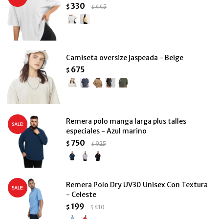
330
$
445
$
Camiseta oversize jaspeada - Beige
675
$
Remera polo manga larga plus talles
especiales - Azul marino
750
$
925
$
Remera Polo Dry UV30 Unisex Con Textura
- Celeste
199
$
410
$