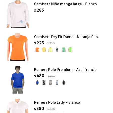
Camiseta Niño manga larga - Blanco
285
$
Camiseta Dry Fit Dama - Naranja fluo
225
$
250
$
Remera Polo Premium - Azul francia
480
$
505
$
Remera Polo Lady - Blanco
380
$
420
$