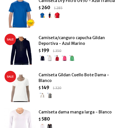
Camiseta Dry Filtro UV30 - Azul francia
260
$
285
$
Camiseta/canguro capucha Gildan
Deportiva - Azul Marino
199
$
350
$
Camiseta Gildan Cuello Bote Dama -
Blanco
149
$
320
$
Camiseta dama manga larga - Blanco
580
$