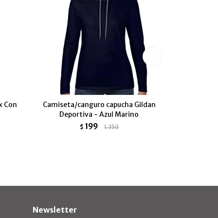
x Con
Camiseta/canguro capucha Gildan
Camiseta 
Deportiva - Azul Marino
199
$
350
$
Newsletter