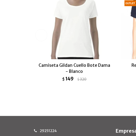
Camiseta Gildan Cuello Bote Dama
Re
- Blanco
149
$
320
$
Empres
29251224