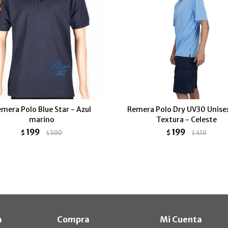
mera Polo Blue Star - Azul
Remera Polo Dry UV30 Unise
marino
Textura - Celeste
199
199
$
500
$
410
$
$
a
Compra
Mi Cuenta