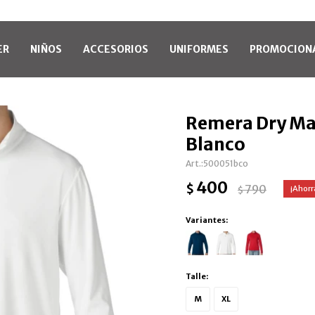
ER
NIÑOS
ACCESORIOS
UNIFORMES
PROMOCION
Remera Dry Ma
Blanco
500051bco
400
$
790
$
Variantes:
Talle:
M
XL