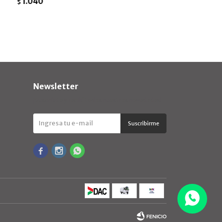
1.040
$
Newsletter
¡Suscribite y recibí todas nuestras novedades!
Suscribirme


