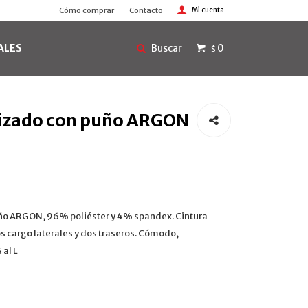
Cómo comprar
Contacto
ALES
0
$
tizado con puño ARGON
uño ARGON, 96% poliéster y 4% spandex. Cintura
os cargo laterales y dos traseros. Cómodo,
 al L