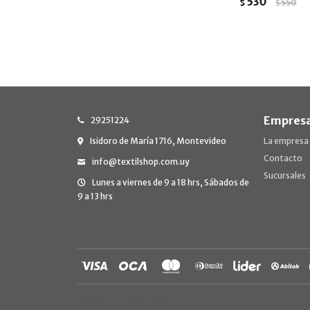
530
$
550
$
Empres
29251224
Isidoro de María 1716, Montevideo
La empresa
Contacto
info@textilshop.com.uy
Sucursales
Lunes a viernes de 9 a 18 hrs, Sábados de
9 a 13 hrs
© Copyright 2026 / TextilShop