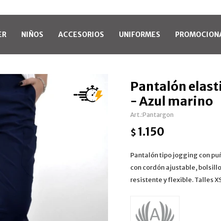
ER
NIÑOS
ACCESORIOS
UNIFORMES
PROMOCION
Pantalón elas
- Azul marino
Pantargon
1.150
$
Pantalón tipo jogging con p
con cordón ajustable, bolsill
resistente y flexible. Talles XS