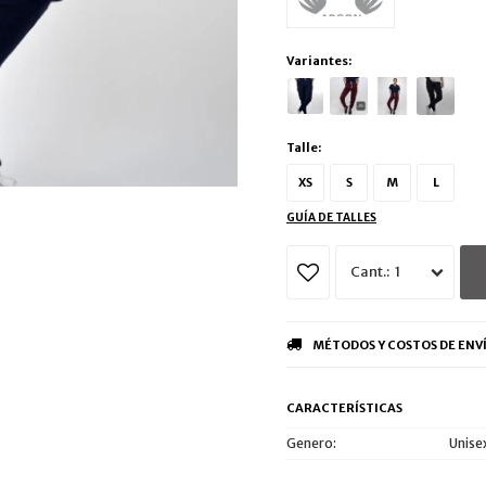
Variantes:
Talle:
XS
S
M
L
GUÍA DE TALLES
1
MÉTODOS Y COSTOS DE ENV
CARACTERÍSTICAS
Genero
Unise