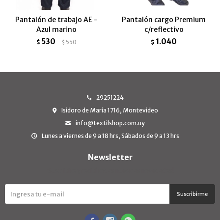
Pantalón de trabajo AE -
Pantalón cargo Premium
Azul marino
c/reflectivo
530
1.040
$
550
$
$
29251224
Isidoro de María 1716, Montevideo
info@textilshop.com.uy
Lunes a viernes de 9 a 18 hrs, Sábados de 9 a 13 hrs
Newsletter
¡Suscribite y recibí todas nuestras novedades!
Suscribirme