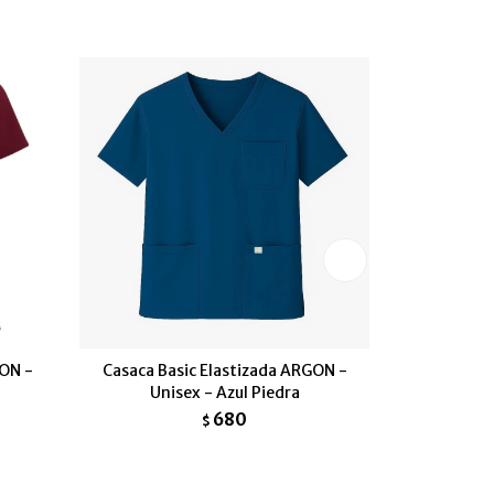
GON -
Casaca Basic Elastizada ARGON -
Conjunto 
Unisex - Azul Piedra
680
$