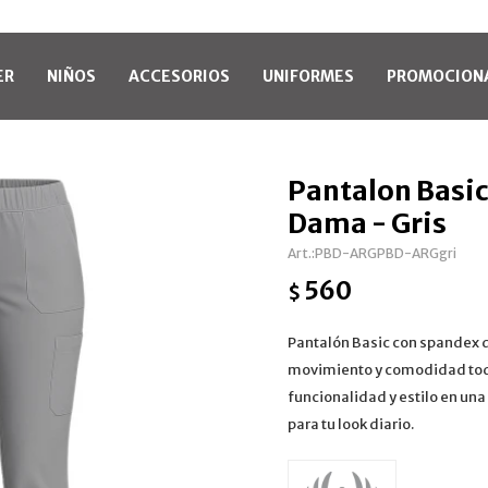
ER
NIÑOS
ACCESORIOS
UNIFORMES
PROMOCION
Pantalon Basic
Dama - Gris
PBD-ARGPBD-ARGgri
560
$
Pantalón Basic con spandex q
movimiento y comodidad todo 
funcionalidad y estilo en un
para tu look diario.