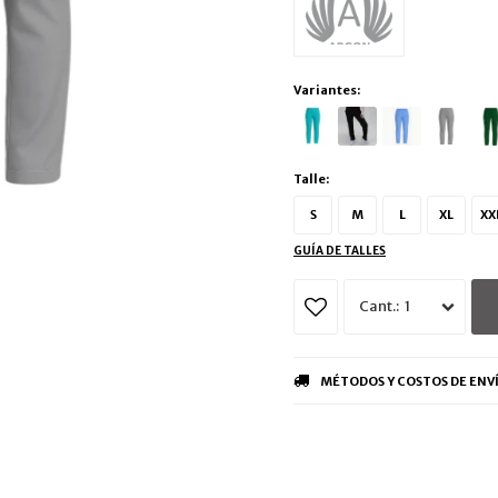
Variantes:
Talle:
S
M
L
XL
XX
GUÍA DE TALLES
1
MÉTODOS Y COSTOS DE ENV