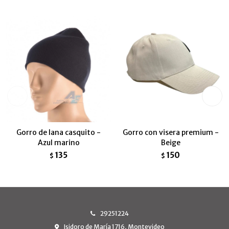
Gorro de lana casquito -
Gorro con visera premium -
Azul marino
Beige
135
150
$
$
29251224
Isidoro de María 1716, Montevideo