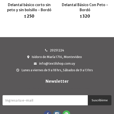
Delantal básico corto sin
Delantal Básico Con Peto -
peto y sin bolsillo - Bordó
Bordó
250
320
$
$
29251224
Isidoro de María 1716, Montevideo
info@textilshop.com.uy
Lunes a viernes de 9 a 18 hrs, Sábados de 9 a 13 hrs
Newsletter
¡Suscribite y recibí todas nuestras novedades!
Suscribirme