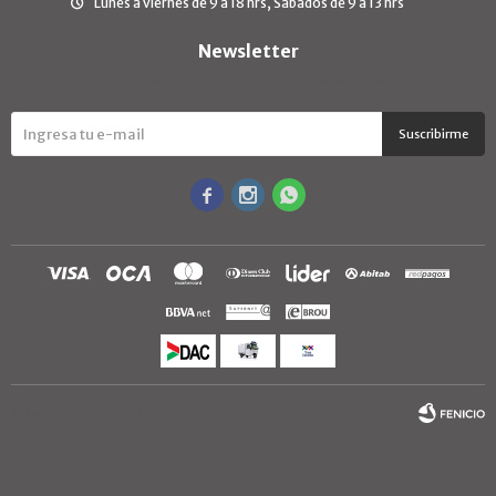
Lunes a viernes de 9 a 18 hrs, Sábados de 9 a 13 hrs
Newsletter
¡Suscribite y recibí todas nuestras novedades!
Suscribirme



© Copyright 2026 / TextilShop