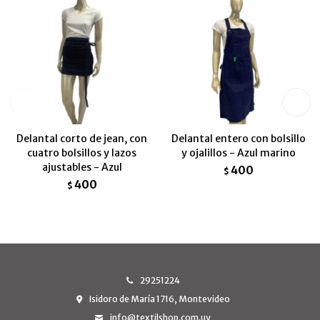
Delantal corto de jean, con
Delantal entero con bolsillo
cuatro bolsillos y lazos
y ojalillos - Azul marino
ajustables - Azul
400
$
400
$
29251224
Isidoro de María 1716, Montevideo
info@textilshop.com.uy