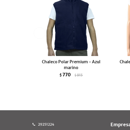
Chaleco Polar Premium - Azul
Chale
marino
770
$
915
$
Empres
29251224