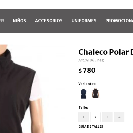
ER
NIÑOS
ACCESORIOS
UNIFORMES
PROMOCION
Chaleco Polar
41065.neg
780
$
Variantes:
Talle:
1
2
3
4
GUÍA DE TALLES