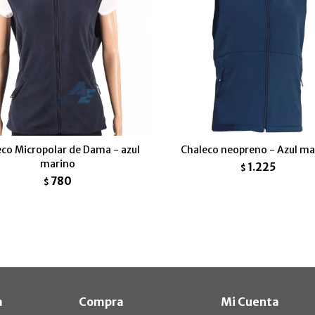
co Micropolar de Dama - azul
Chaleco neopreno - Azul ma
marino
1.225
$
780
$
a
Compra
Mi Cuenta