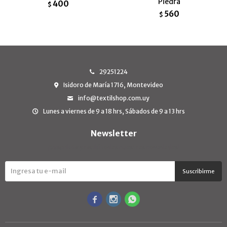
Piedra
400
$
560
$
29251224
Isidoro de María 1716, Montevideo
info@textilshop.com.uy
Lunes a viernes de 9 a 18 hrs, Sábados de 9 a 13 hrs
Newsletter
¡Suscribite y recibí todas nuestras novedades!
Suscribirme


