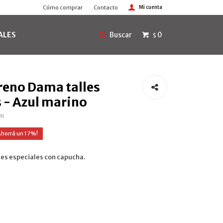
Cómo comprar
Contacto
ALES
0
$
eno Dama talles
s - Azul marino
zm
17
es especiales con capucha.