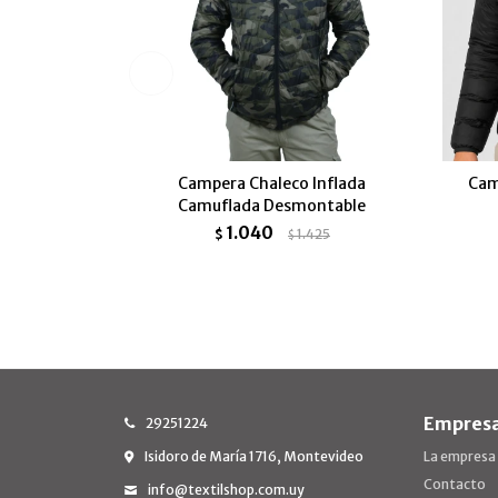
Campera Chaleco Inflada
Cam
Camuflada Desmontable
1.040
$
1.425
$
Empres
29251224
Isidoro de María 1716, Montevideo
La empresa
Contacto
info@textilshop.com.uy