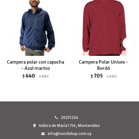
Campera polar con capucha
Campera Polar Unisex -
- Azul marino
Bordó
640
705
$
885
$
980
$
$
29251224
Isidoro de María 1716, Montevideo
info@textilshop.com.uy