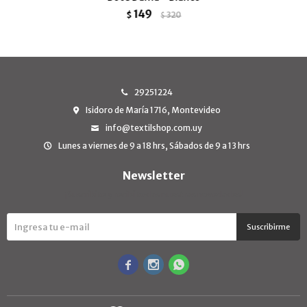
149
$
320
$
29251224
Isidoro de María 1716, Montevideo
info@textilshop.com.uy
Lunes a viernes de 9 a 18 hrs, Sábados de 9 a 13 hrs
Newsletter
¡Suscribite y recibí todas nuestras novedades!
Suscribirme


