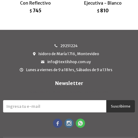
Con Reflectivo
Ejecutiva - Blanco
745
810
$
$
29251224
Isidoro de María 1716, Montevideo
info@textilshop.com.uy
Lunes a viernes de 9 a 18 hrs, Sábados de 9 a 13 hrs
Newsletter
¡Suscribite y recibí todas nuestras novedades!
Suscribirme


