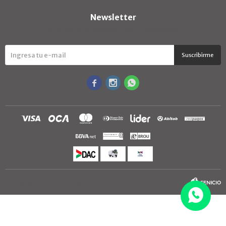
Newsletter
¡Suscribite y recibí todas nuestras novedades!
Suscribirme



© Copyright 2026 / TextilShop