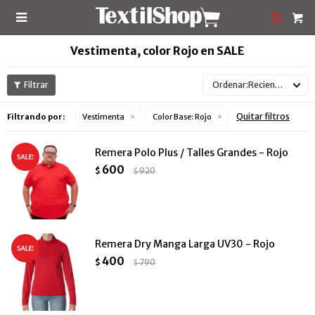

Vestimenta, color Rojo en SALE
Recientes
Quitar filtros
Filtrando por:
Vestimenta
Color Base:
Rojo
Remera Polo Plus / Talles Grandes - Rojo
600
$
920
$
Remera Dry Manga Larga UV30 - Rojo
400
$
790
$