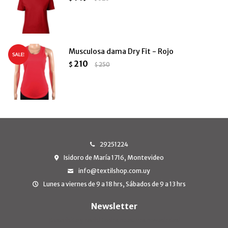
Musculosa dama Dry Fit - Rojo
210
$
250
$
29251224
Isidoro de María 1716, Montevideo
info@textilshop.com.uy
Lunes a viernes de 9 a 18 hrs, Sábados de 9 a 13 hrs
Newsletter
¡Suscribite y recibí todas nuestras novedades!