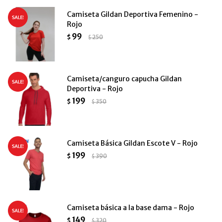
Camiseta Gildan Deportiva Femenino -
Rojo
99
$
250
$
Camiseta/canguro capucha Gildan
Deportiva - Rojo
199
$
350
$
Camiseta Básica Gildan Escote V - Rojo
199
$
390
$
Camiseta básica a la base dama - Rojo
149
$
320
$