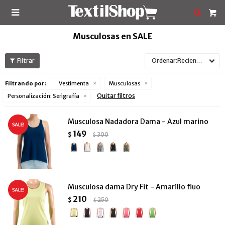

Musculosas en SALE
Recientes
Filtrando por:
Vestimenta
Musculosas
Quitar filtros
Personalización:
Serigrafía
Musculosa Nadadora Dama - Azul marino
149
$
300
$
Musculosa dama Dry Fit - Amarillo fluo
210
$
250
$