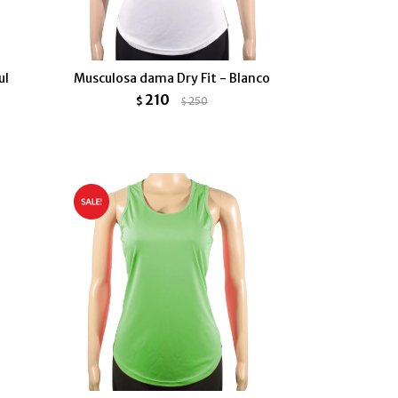
ul
Musculosa dama Dry Fit - Blanco
210
$
250
$