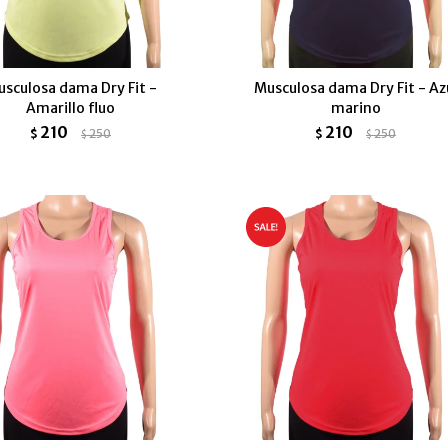
sculosa dama Dry Fit -
Musculosa dama Dry Fit - Az
Amarillo fluo
marino
210
210
$
250
$
250
$
$