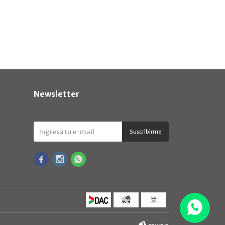
Newsletter
¡Suscribite y recibí todas nuestras novedades!
Suscribirme


