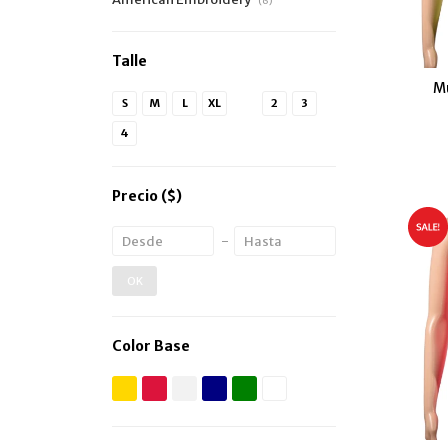
(6)
Talle
Mu
S
M
L
XL
1
2
3
4
Precio
($)
OK
Color Base