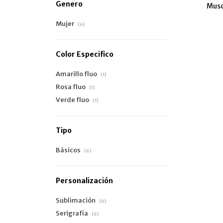
Genero
Musc
Mujer
(6)
Color Especifico
Amarillo fluo
(1)
Rosa fluo
(1)
Verde fluo
(1)
Tipo
Básicos
(6)
Personalización
Sublimación
(6)
Serigrafía
(6)