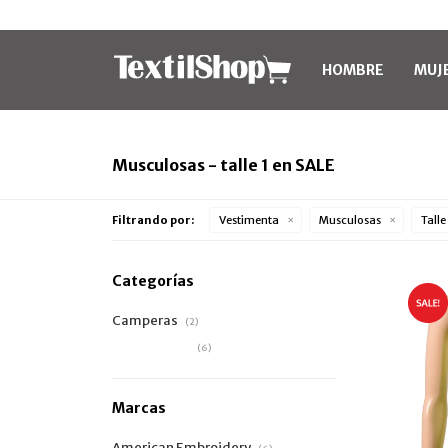
HOMBRE
MUJ
Musculosas - talle 1 en SALE
Filtrando por:
Vestimenta
Musculosas
Talle
Categorías
Camperas
(2)
Musculosas
(6)
Marcas
American Embroidery