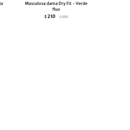
jo
Musculosa dama Dry Fit - Verde
fluo
210
$
250
$