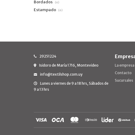
Bordados
(6)
Estampado
(6)
Empres
29251224
Isidoro de María 1716, Montevideo
La empresa
Contacto
info@textilshop.com.uy
Sucursales
Lunes a viernes de 9 a 18 hrs, Sábados de
9 a 13 hrs